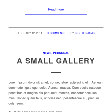
Read more
/
/
FEBRUARY 12, 2014
0 COMMENTS
BY
INGE BENJAMIN
NEWS
,
PERSONAL
A SMALL GALLERY
Lorem ipsum dolor sit amet, consectetuer adipiscing elit. Aenean
commodo ligula eget dolor. Aenean massa. Cum sociis natoque
penatibus et magnis dis parturient montes, nascetur ridiculus
mus. Donec quam felis, ultricies nec, pellentesque eu, pretium
quis, sem.
Nulla consequat massa quis enim.