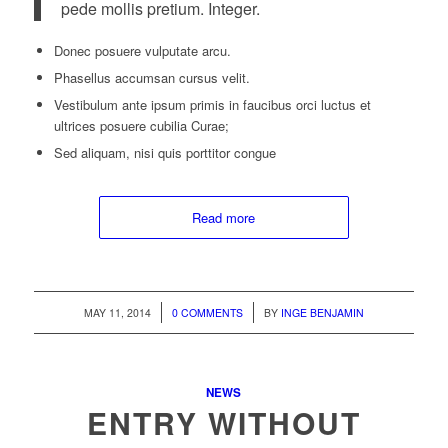
pede mollis pretium. Integer.
Donec posuere vulputate arcu.
Phasellus accumsan cursus velit.
Vestibulum ante ipsum primis in faucibus orci luctus et
ultrices posuere cubilia Curae;
Sed aliquam, nisi quis porttitor congue
Read more
/
/
MAY 11, 2014
0 COMMENTS
BY
INGE BENJAMIN
NEWS
ENTRY WITHOUT