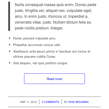
Nulla consequat massa quis enim. Donec pede
justo, fringilla vel, aliquet nec, vulputate eget,
arcu. In enim justo, rhoncus ut, imperdiet a,
venenatis vitae, justo. Nullam dictum felis eu
pede mollis pretium. Integer.
Donec posuere vulputate arcu.
Phasellus accumsan cursus velit.
Vestibulum ante ipsum primis in faucibus orci luctus et
ultrices posuere cubilia Curae;
Sed aliquam, nisi quis porttitor congue
Read more
/
/
MAY 11, 2015
0 COMMENTS
BY
INGE BENJAMIN