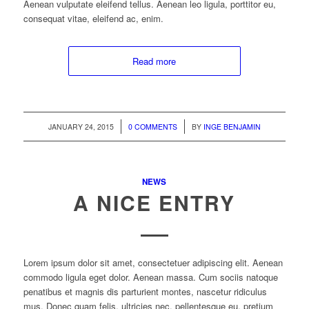
Aenean vulputate eleifend tellus. Aenean leo ligula, porttitor eu,
consequat vitae, eleifend ac, enim.
Read more
/
/
JANUARY 24, 2015
0 COMMENTS
BY
INGE BENJAMIN
NEWS
A NICE ENTRY
Lorem ipsum dolor sit amet, consectetuer adipiscing elit. Aenean
commodo ligula eget dolor. Aenean massa. Cum sociis natoque
penatibus et magnis dis parturient montes, nascetur ridiculus
mus. Donec quam felis, ultricies nec, pellentesque eu, pretium