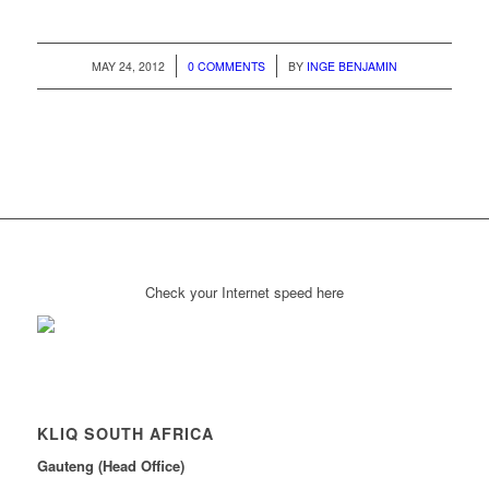
/
/
MAY 24, 2012
0 COMMENTS
BY
INGE BENJAMIN
Check your Internet speed here
KLIQ SOUTH AFRICA
Gauteng (Head Office)